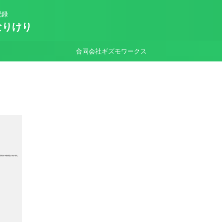
記録
なりけり
合同会社ギズモワークス